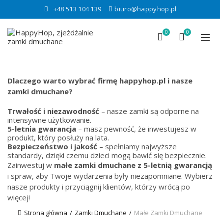
+48 513 104 139
biuro@happyhop.pl
0
0
Dlaczego warto wybrać firmę happyhop.pl i nasze
zamki dmuchane?
Trwałość i niezawodność
– nasze zamki są odporne na
intensywne użytkowanie.
5-letnia gwarancja
– masz pewność, że inwestujesz w
produkt, który posłuży na lata.
Bezpieczeństwo i jakość
– spełniamy najwyższe
standardy, dzięki czemu dzieci mogą bawić się bezpiecznie.
Zainwestuj w
małe
zamki dmuchane z 5-letnią gwarancją
i spraw, aby Twoje wydarzenia były niezapomniane. Wybierz
nasze produkty i przyciągnij klientów, którzy wrócą po
więcej!
Strona główna
Zamki Dmuchane
Małe Zamki Dmuchane