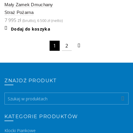
Mały Zamek Dmuchany
Straż Pożarna
7 995
zł
(brutto),
6 500
zł
(netto)
Dodaj do koszyka
1
2
ZNAJDŹ PRODUKT
Search
for:
KATEGORIE PRODUKTÓW
Klocki Piankowe