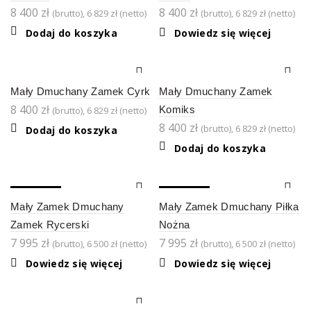
8 400
zł
8 400
zł
(brutto),
6 829
zł
(netto)
(brutto),
6 829
zł
(netto)
Dodaj do koszyka
Dowiedz się więcej
Mały Dmuchany Zamek Cyrk
Mały Dmuchany Zamek
8 400
zł
Komiks
(brutto),
6 829
zł
(netto)
8 400
zł
(brutto),
6 829
zł
(netto)
Dodaj do koszyka
Dodaj do koszyka
SOLD OUT
SOLD OUT
Mały Zamek Dmuchany
Mały Zamek Dmuchany Piłka
Zamek Rycerski
Nożna
7 995
zł
7 995
zł
(brutto),
6 500
zł
(netto)
(brutto),
6 500
zł
(netto)
Dowiedz się więcej
Dowiedz się więcej