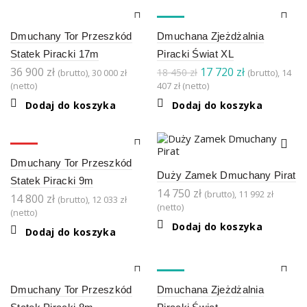
-4%
Dmuchany Tor Przeszkód
Dmuchana Zjeżdżalnia
Statek Piracki 17m
Piracki Świat XL
Pierwotna
Aktualna
36 900
zł
17 720
zł
18 450
zł
(brutto),
30 000
zł
(brutto),
14
cena
cena
(netto)
407
zł
(netto)
wynosiła:
wynosi:
Dodaj do koszyka
Dodaj do koszyka
18
17
450 zł.
720 zł.
HOT
Dmuchany Tor Przeszkód
Duży Zamek Dmuchany Pirat
Statek Piracki 9m
14 750
zł
(brutto),
11 992
zł
14 800
zł
(brutto),
12 033
zł
(netto)
(netto)
Dodaj do koszyka
Dodaj do koszyka
-4%
Dmuchany Tor Przeszkód
Dmuchana Zjeżdżalnia