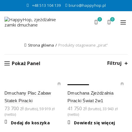
+48 513 104 139
biuro@happyhop.pl
0
0
Strona główna
Produkty otagowane „pirat”
Filtruj
Pokaż Panel
SOLD OUT
Dmuchany Plac Zabaw
Dmuchana Zjeżdżalnia
Statek Piracki
Piracki Świat 2w1
73 700
zł
41 750
zł
(brutto),
59 919
zł
(brutto),
33 943
zł
(netto)
(netto)
Dodaj do koszyka
Dowiedz się więcej