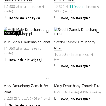
Statek Piracki 8m
Piracki Świat
Pierwotna
Aktualna
12 300
zł
11 800
zł
12 300
zł
(brutto),
10 000
zł
(brutto),
9
cena
cena
(netto)
593
zł
(netto)
wynosiła:
wynosi:
Dodaj do koszyka
Dodaj do koszyka
12
11
300 zł.
800 zł.
SOLD OUT
Multi Mały Dmuchaniec Pirat
Średni Zamek Dmuchany
11 050
zł
Pirat
(brutto),
8 984
zł
(netto)
10 500
zł
(brutto),
8 537
zł
(netto)
Dowiedz się więcej
Dodaj do koszyka
Mały Dmuchany Zamek 2w1
Mały Dmuchany Zamek Pirat
8 400
zł
Pirat
(brutto),
6 829
zł
(netto)
9 220
zł
(brutto),
7 496
zł
(netto)
Dodaj do koszyka
Dodaj do koszyka