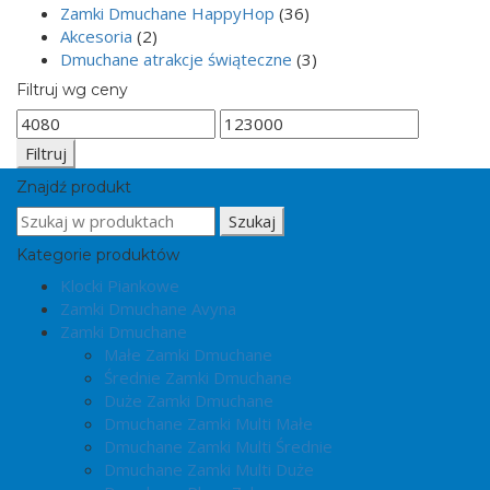
Zamki Dmuchane HappyHop
(36)
Akcesoria
(2)
Dmuchane atrakcje świąteczne
(3)
Filtruj wg ceny
Cena
Cena
min
max
Filtruj
Znajdź produkt
Search
Szukaj
for:
Kategorie produktów
Klocki Piankowe
Zamki Dmuchane Avyna
Zamki Dmuchane
Małe Zamki Dmuchane
Średnie Zamki Dmuchane
Duże Zamki Dmuchane
Dmuchane Zamki Multi Małe
Dmuchane Zamki Multi Średnie
Dmuchane Zamki Multi Duże