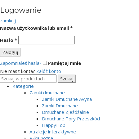
Logowanie
zamknij
Nazwa użytkownika lub email
*
Hasło
*
Zaloguj
Zapomniałeś hasła?
Pamiętaj mnie
Nie masz konta?
Załóż konto
Search
Szukaj
for:
Kategorie
Zamki dmuchane
Zamki Dmuchane Avyna
Zamki Dmuchane
Dmuchane Zjeżdżalnie
Dmuchane Tory Przeszkód
HappyHop
Atrakcje interaktywne
Piłka nożna