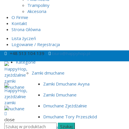
Trampoliny
Akcesoria
O Firmie
Kontakt
Strona Główna
Lista życzeń
Logowanie / Rejestracja
+48 513 104 139
biuro@happyhop.pl
Kategorie
Zamki dmuchane
Zamki Dmuchane Avyna
Zamki Dmuchane
Dmuchane Zjeżdżalnie
Dmuchane Tory Przeszkód
close
Search
Szukaj
HappyHop