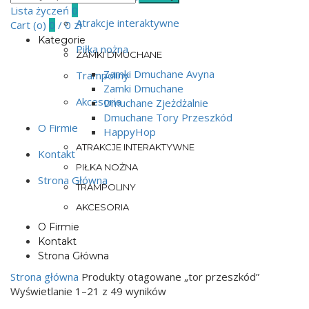
for:
Lista życzeń
0
Atrakcje interaktywne
Cart (
o
)
0
/
0
zł
Kategorie
Piłka nożna
ZAMKI DMUCHANE
Zamki Dmuchane Avyna
Trampoliny
Zamki Dmuchane
Akcesoria
Dmuchane Zjeżdżalnie
Dmuchane Tory Przeszkód
O Firmie
HappyHop
ATRAKCJE INTERAKTYWNE
Kontakt
PIŁKA NOŻNA
Strona Główna
TRAMPOLINY
AKCESORIA
O Firmie
Kontakt
Strona Główna
Strona główna
Produkty otagowane „tor przeszkód”
Wyświetlanie 1–21 z 49 wyników