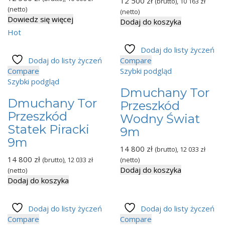
12 500
zł
(brutto),
10 163
zł
(netto)
(netto)
Dowiedz się więcej
Dodaj do koszyka
Hot
Dodaj do listy życzeń
Dodaj do listy życzeń
Compare
Compare
Szybki podgląd
Szybki podgląd
Dmuchany Tor
Dmuchany Tor
Przeszkód
Przeszkód
Wodny Świat
Statek Piracki
9m
9m
14 800
zł
(brutto),
12 033
zł
14 800
zł
(brutto),
12 033
zł
(netto)
Dodaj do koszyka
(netto)
Dodaj do koszyka
Dodaj do listy życzeń
Dodaj do listy życzeń
Compare
Compare