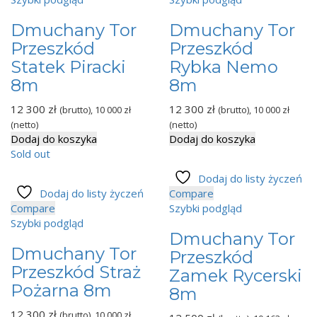
Dmuchany Tor
Dmuchany Tor
Przeszkód
Przeszkód
Statek Piracki
Rybka Nemo
8m
8m
12 300
zł
12 300
zł
(brutto),
10 000
zł
(brutto),
10 000
zł
(netto)
(netto)
Dodaj do koszyka
Dodaj do koszyka
Sold out
Dodaj do listy życzeń
Dodaj do listy życzeń
Compare
Compare
Szybki podgląd
Szybki podgląd
Dmuchany Tor
Dmuchany Tor
Przeszkód
Przeszkód Straż
Zamek Rycerski
Pożarna 8m
8m
12 300
zł
(brutto),
10 000
zł