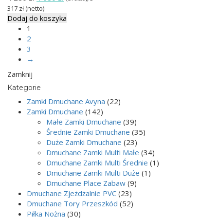
cena
cena
317
zł
(netto)
wynosiła:
wynosi:
Dodaj do koszyka
4
4
1
280 zł.
080 zł.
2
3
→
Zamknij
Kategorie
Zamki Dmuchane Avyna
(22)
Zamki Dmuchane
(142)
Małe Zamki Dmuchane
(39)
Średnie Zamki Dmuchane
(35)
Duże Zamki Dmuchane
(23)
Dmuchane Zamki Multi Małe
(34)
Dmuchane Zamki Multi Średnie
(1)
Dmuchane Zamki Multi Duże
(1)
Dmuchane Place Zabaw
(9)
Dmuchane Zjeżdżalnie PVC
(23)
Dmuchane Tory Przeszkód
(52)
Piłka Nożna
(30)