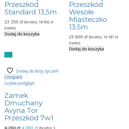
Przeszkód
Przeszkód
Standard 13,5m
Wesołe
Miasteczko
23 250
zł
(brutto),
18 902
zł
13.5m
(netto)
Dodaj do koszyka
23 600
zł
(brutto),
19 187
zł
(netto)
Dodaj do koszyka
-5%
Dodaj do listy życzeń
Compare
Szybki podgląd
Zamek
Dmuchany
Avyna Tor
Przeszkód 7w1
Pierwotna
Aktualna
4 280
zł
4 080
zł
(brutto),
3