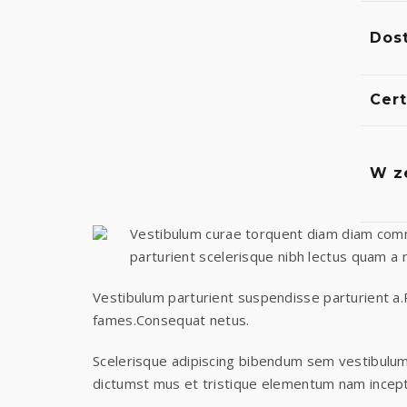
Dos
Cert
W z
Vestibulum curae torquent diam diam commo
parturient scelerisque nibh lectus quam a
Vestibulum parturient suspendisse parturient a.P
fames.Consequat netus.
Scelerisque adipiscing bibendum sem vestibulum e
dictumst mus et tristique elementum nam incept