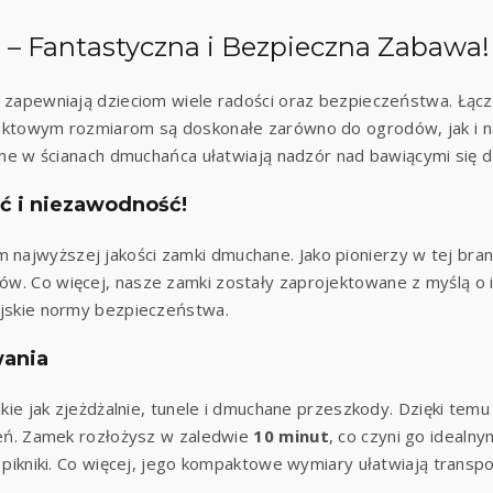
– Fantastyczna i Bezpieczna Zabawa!
 zapewniają dzieciom wiele radości oraz bezpieczeństwa. Łącz
aktowym rozmiarom są doskonałe zarówno do ogrodów, jak i na 
zone w ścianach dmuchańca ułatwiają nadzór nad bawiącymi się 
ść i niezawodność!
m najwyższej jakości zamki dmuchane. Jako pionierzy w tej br
w. Co więcej, nasze zamki zostały zaprojektowane z myślą o
ejskie normy bezpieczeństwa.
wania
akie jak zjeżdżalnie, tunele i dmuchane przeszkody. Dzięki tem
żeń. Zamek rozłożysz w zaledwie
10 minut
, co czyni go idealn
 pikniki. Co więcej, jego kompaktowe wymiary ułatwiają transpo