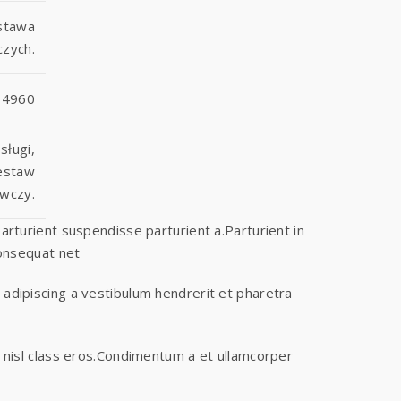
ostawa
czych.
14960
sługi,
Zestaw
wczy.
rturient suspendisse parturient a.Parturient in
Consequat net
 adipiscing a vestibulum hendrerit et pharetra
s nisl class eros.Condimentum a et ullamcorper