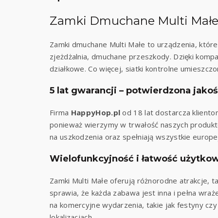
Zamki Dmuchane Multi Małe 
Zamki dmuchane Multi Małe to urządzenia, które
zjeżdżalnia, dmuchane przeszkody. Dzięki komp
działkowe. Co więcej, siatki kontrolne umieszc
5 lat gwarancji – potwierdzona jako
Firma
HappyHop.pl
od 18 lat dostarcza kliento
ponieważ wierzymy w trwałość naszych produktó
na uszkodzenia oraz spełniają wszystkie europ
Wielofunkcyjność i łatwość użytko
Zamki Multi Małe oferują różnorodne atrakcje, t
sprawia, że każda zabawa jest inna i pełna wra
na komercyjne wydarzenia, takie jak festyny czy
lokalizacjach.