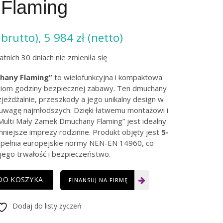
Flaming
(brutto),
5 984
zł
(netto)
tnich 30 dniach nie zmieniła się
hany Flaming”
to wielofunkcyjna i kompaktowa
eciom godziny bezpiecznej zabawy. Ten dmuchany
eżdżalnie, przeszkody a jego unikalny design w
uwagę najmłodszych. Dzięki łatwemu montażowi i
lti Mały Zamek Dmuchany Flaming” jest idealny
mniejsze imprezy rodzinne. Produkt objęty jest
5-
pełnia europejskie normy NEN-EN 14960, co
jego trwałość i bezpieczeństwo.
DO KOSZYKA
FINANSUJ NA FIRMĘ
Dodaj do listy życzeń