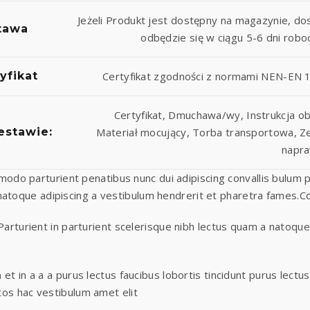
Jeżeli Produkt jest dostępny na magazynie, d
tawa
odbędzie się w ciągu 5-6 dni robo
yfikat
Certyfikat zgodności z normami NEN-EN 
Certyfikat, Dmuchawa/wy, Instrukcja ob
estawie:
Materiał mocujący, Torba transportowa, 
napra
do parturient penatibus nunc dui adipiscing convallis bulum pa
 natoque adipiscing a vestibulum hendrerit et pharetra fames.
arturient in parturient scelerisque nibh lectus quam a natoque
t in a a a purus lectus faucibus lobortis tincidunt purus lectu
os hac vestibulum amet elit