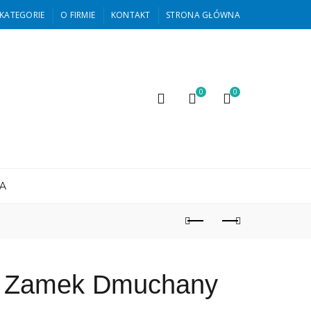
KATEGORIE
O FIRMIE
KONTAKT
STRONA GŁÓWNA
0
0
A
y Zamek Dmuchany