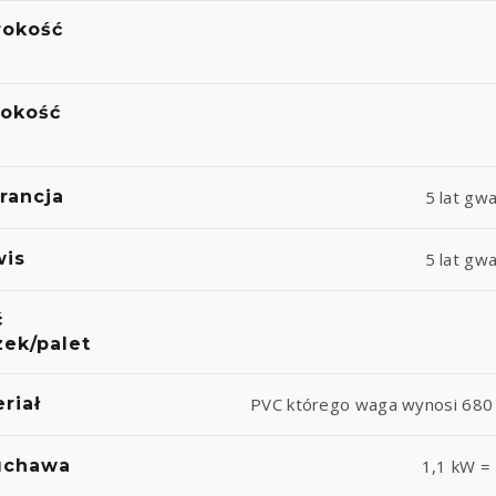
rokość
okość
rancja
5 lat gwa
wis
5 lat gwa
ć
ek/palet
riał
PVC którego waga wynosi 680 
chawa
1,1 kW =