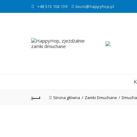
+48 513 104 139
biuro@happyhop.pl
K
Strona główna
Zamki Dmuchane
Dmuchan