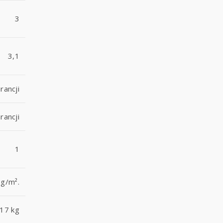
3
3,1
rancji
rancji
1
g/m².
 17 kg