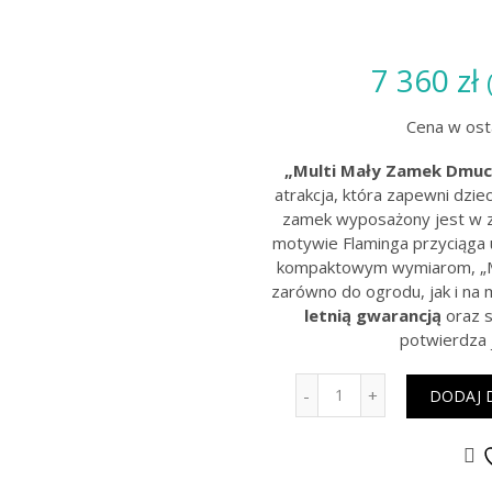
7 360
zł
Cena w osta
„Multi Mały Zamek Dmuc
atrakcja, która zapewni dzi
zamek wyposażony jest w zj
motywie Flaminga przyciąga 
kompaktowym wymiarom, „Mu
zarówno do ogrodu, jak i na 
letnią gwarancją
oraz s
potwierdza 
Ilość
DODAJ 