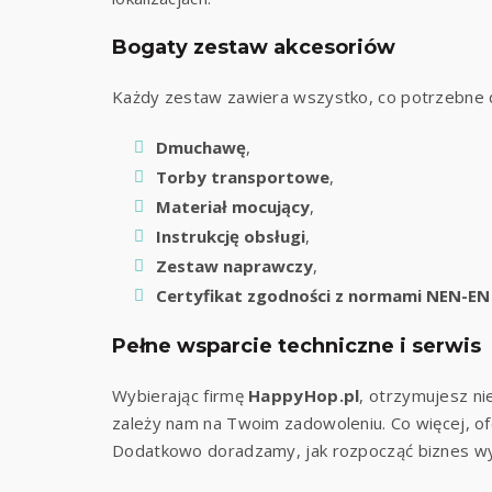
Bogaty zestaw akcesoriów
Każdy zestaw zawiera wszystko, co potrzebne 
Dmuchawę
,
Torby transportowe
,
Materiał mocujący
,
Instrukcję obsługi
,
Zestaw naprawczy
,
Certyfikat zgodności z normami NEN-EN
Pełne wsparcie techniczne i serwis
Wybierając firmę
HappyHop.pl
, otrzymujesz ni
Facebook
zależy nam na Twoim zadowoleniu. Co więcej, o
Email
Dodatkowo doradzamy, jak rozpocząć biznes wy