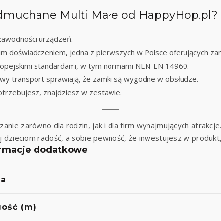
 dmuchane Multi Małe od HappyHop.pl?
ezawodności urządzeń.
nim doświadczeniem, jedna z pierwszych w Polsce oferujących za
ropejskimi standardami, w tym normami NEN-EN 14960.
atwy transport sprawiają, że zamki są wygodne w obsłudze.
trzebujesz, znajdziesz w zestawie.
nie zarówno dla rodzin, jak i dla firm wynajmujących atrakcje
j dzieciom radość, a sobie pewność, że inwestujesz w produkt
ormacje dodatkowe
a
gość (m)