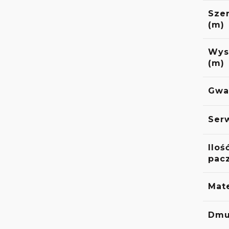
Sze
(m)
Wys
(m)
Gwa
Ser
Iloś
pacz
Mate
Dmu