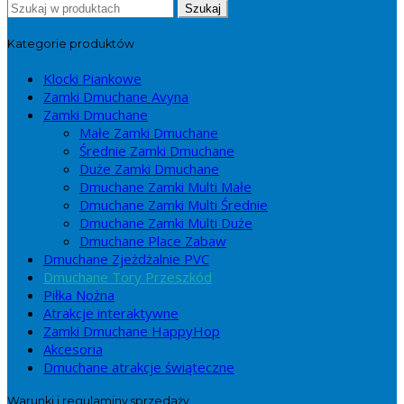
Search
Szukaj
for:
Kategorie produktów
Klocki Piankowe
Zamki Dmuchane Avyna
Zamki Dmuchane
Małe Zamki Dmuchane
Średnie Zamki Dmuchane
Duże Zamki Dmuchane
Dmuchane Zamki Multi Małe
Dmuchane Zamki Multi Średnie
Dmuchane Zamki Multi Duże
Dmuchane Place Zabaw
Dmuchane Zjeżdżalnie PVC
Dmuchane Tory Przeszkód
Piłka Nożna
Atrakcje interaktywne
Zamki Dmuchane HappyHop
Akcesoria
Dmuchane atrakcje świąteczne
Warunki i regulaminy sprzedaży