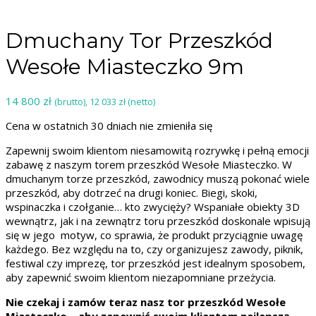
Click to enlarge
Dmuchany Tor Przeszkód
Wesołe Miasteczko 9m
14 800
zł
(brutto),
12 033
zł
(netto)
Cena w ostatnich 30 dniach nie zmieniła się
Zapewnij swoim klientom niesamowitą rozrywkę i pełną emocji
zabawę z naszym torem przeszkód Wesołe Miasteczko. W
dmuchanym torze przeszkód, zawodnicy muszą pokonać wiele
przeszkód, aby dotrzeć na drugi koniec. Biegi, skoki,
wspinaczka i czołganie… kto zwycięży? Wspaniałe obiekty 3D
wewnątrz, jak i na zewnątrz toru przeszkód doskonale wpisują
się w jego motyw, co sprawia, że ​​produkt przyciągnie uwagę
każdego. Bez względu na to, czy organizujesz zawody, piknik,
festiwal czy imprezę, tor przeszkód jest idealnym sposobem,
aby zapewnić swoim klientom niezapomniane przeżycia.
Nie czekaj i zamów teraz nasz tor przeszkód Wesołe