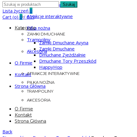
Search
HappyHop
Szukaj
for:
Lista życzeń
0
Atrakcje interaktywne
Cart (
o
)
0
/
0
zł
Piłka nożna
Kategorie
ZAMKI DMUCHANE
Trampoliny
Zamki Dmuchane Avyna
Zamki Dmuchane
Akcesoria
Dmuchane Zjeżdżalnie
Dmuchane Tory Przeszkód
O Firmie
HappyHop
ATRAKCJE INTERAKTYWNE
Kontakt
PIŁKA NOŻNA
Strona Główna
TRAMPOLINY
AKCESORIA
O Firmie
Kontakt
Strona Główna
Back