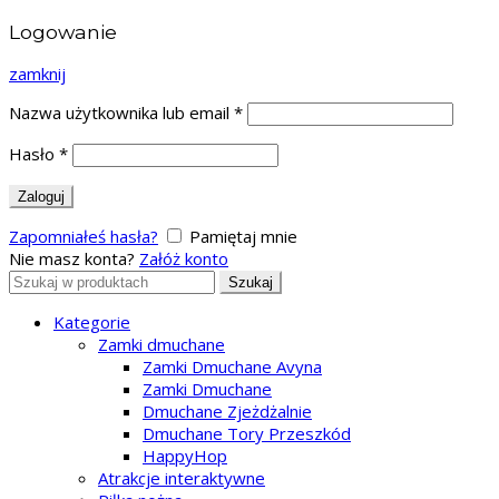
Logowanie
zamknij
Nazwa użytkownika lub email
*
Hasło
*
Zaloguj
Zapomniałeś hasła?
Pamiętaj mnie
Nie masz konta?
Załóż konto
Search
Szukaj
for:
Kategorie
Zamki dmuchane
Zamki Dmuchane Avyna
Zamki Dmuchane
Dmuchane Zjeżdżalnie
Dmuchane Tory Przeszkód
HappyHop
Atrakcje interaktywne