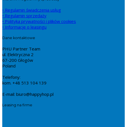
• Regulamin świadczenia usług
• Regulamin sprzedaży
• Polityka prywatności i plików cookies
• Informacje o leasingu
Dane kontaktowe
PHU Partner Team
ul. Elektryczna 2
67-200 Głogów
Poland
Telefony:
kom. +48 513 104 139
E-mail: biuro@happyhop.pl
Leasing na firme