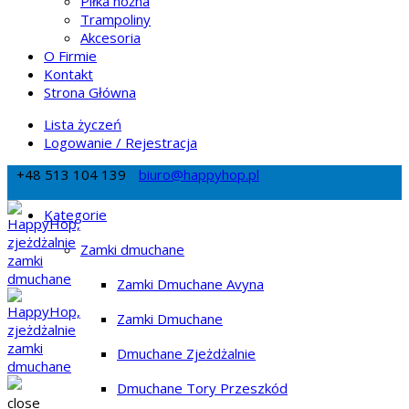
Piłka nożna
Trampoliny
Akcesoria
O Firmie
Kontakt
Strona Główna
Lista życzeń
Logowanie / Rejestracja
+48 513 104 139
biuro@happyhop.pl
Kategorie
Zamki dmuchane
Zamki Dmuchane Avyna
Zamki Dmuchane
Dmuchane Zjeżdżalnie
Dmuchane Tory Przeszkód
close