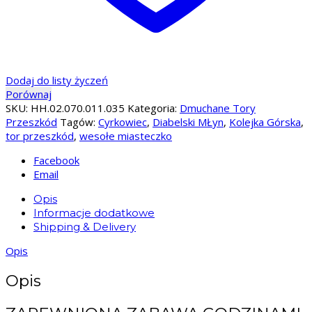
Dodaj do listy życzeń
Porównaj
SKU:
HH.02.070.011.035
Kategoria:
Dmuchane Tory
Przeszkód
Tagów:
Cyrkowiec
,
Diabelski MŁyn
,
Kolejka Górska
,
tor przeszkód
,
wesołe miasteczko
Facebook
Email
Opis
Informacje dodatkowe
Shipping & Delivery
Opis
Opis