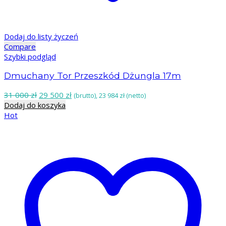
Dodaj do listy życzeń
Compare
Szybki podgląd
Dmuchany Tor Przeszkód Dżungla 17m
Pierwotna
Aktualna
31 000
zł
29 500
zł
(brutto),
23 984
zł
(netto)
cena
cena
Dodaj do koszyka
wynosiła:
wynosi:
Hot
31
29
000 zł.
500 zł.