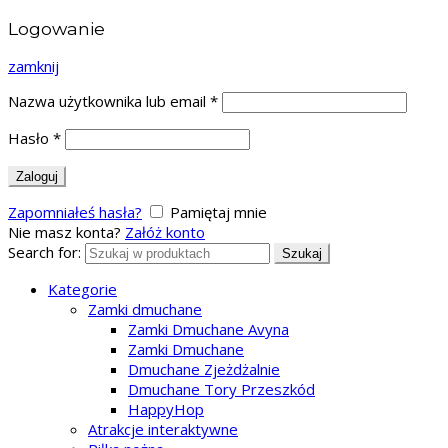
Logowanie
zamknij
Nazwa użytkownika lub email
*
Hasło
*
Zaloguj
Zapomniałeś hasła?
Pamiętaj mnie
Nie masz konta?
Załóż konto
Search for:
Szukaj
Kategorie
Zamki dmuchane
Zamki Dmuchane Avyna
Zamki Dmuchane
Dmuchane Zjeżdżalnie
Dmuchane Tory Przeszkód
HappyHop
Atrakcje interaktywne