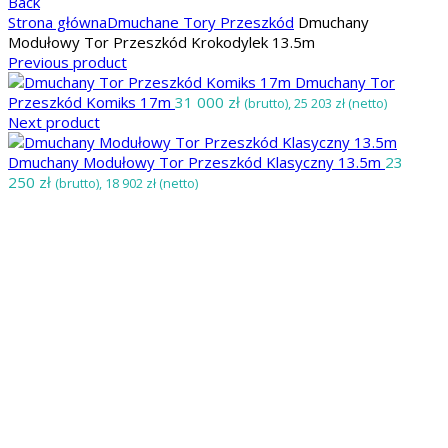
Back
Strona główna
Dmuchane Tory Przeszkód
Dmuchany
Modułowy Tor Przeszkód Krokodylek 13.5m
Previous product
Dmuchany Tor
Przeszkód Komiks 17m
31 000
zł
(brutto),
25 203
zł
(netto)
Next product
Dmuchany Modułowy Tor Przeszkód Klasyczny 13.5m
23
250
zł
(brutto),
18 902
zł
(netto)
Click to enlarge