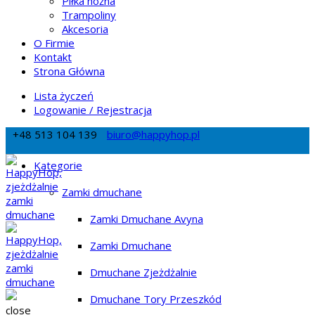
Piłka nożna
Trampoliny
Akcesoria
O Firmie
Kontakt
Strona Główna
Lista życzeń
Logowanie / Rejestracja
+48 513 104 139
biuro@happyhop.pl
Kategorie
Zamki dmuchane
Zamki Dmuchane Avyna
Zamki Dmuchane
Dmuchane Zjeżdżalnie
Dmuchane Tory Przeszkód
close