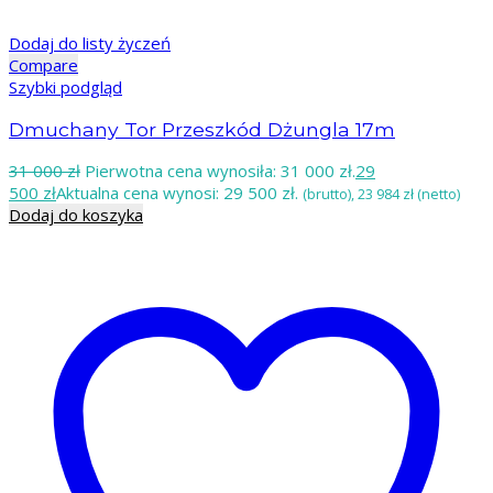
Dodaj do listy życzeń
Compare
Szybki podgląd
Dmuchany Tor Przeszkód Dżungla 17m
31 000
zł
Pierwotna cena wynosiła: 31 000 zł.
29
500
zł
Aktualna cena wynosi: 29 500 zł.
(brutto),
23 984
zł
(netto)
Dodaj do koszyka