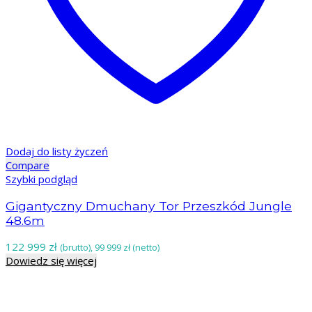
Dodaj do listy życzeń
Compare
Szybki podgląd
Gigantyczny Dmuchany Tor Przeszkód Jungle
48.6m
122 999
zł
(brutto),
99 999
zł
(netto)
Dowiedz się więcej