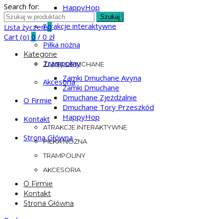
Search for:
HappyHop
Szukaj
Atrakcje interaktywne
Lista życzeń
0
Cart (
o
)
0
/
0
zł
Piłka nożna
Kategorie
Trampoliny
ZAMKI DMUCHANE
Zamki Dmuchane Avyna
Akcesoria
Zamki Dmuchane
Dmuchane Zjeżdżalnie
O Firmie
Dmuchane Tory Przeszkód
HappyHop
Kontakt
ATRAKCJE INTERAKTYWNE
Strona Główna
PIŁKA NOŻNA
TRAMPOLINY
AKCESORIA
O Firmie
Kontakt
Strona Główna