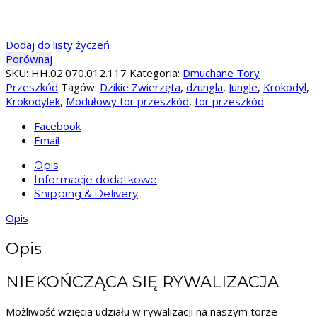
Dodaj do listy życzeń
Porównaj
SKU:
HH.02.070.012.117
Kategoria:
Dmuchane Tory
Przeszkód
Tagów:
Dzikie Zwierzęta
,
dżungla
,
Jungle
,
Krokodyl
,
Krokodylek
,
Modułowy tor przeszkód
,
tor przeszkód
Facebook
Email
Opis
Informacje dodatkowe
Shipping & Delivery
Opis
Opis
NIEKOŃCZĄCA SIĘ RYWALIZACJA
Możliwość wzięcia udziału w rywalizacji na naszym torze