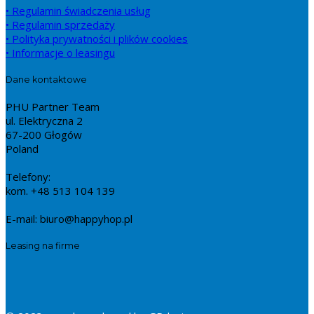
• Regulamin świadczenia usług
• Regulamin sprzedaży
• Polityka prywatności i plików cookies
• Informacje o leasingu
Dane kontaktowe
PHU Partner Team
ul. Elektryczna 2
67-200 Głogów
Poland
Telefony:
kom. +48 513 104 139
E-mail: biuro@happyhop.pl
Leasing na firme