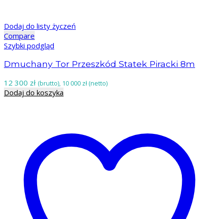
Dodaj do listy życzeń
Compare
Szybki podgląd
Dmuchany Tor Przeszkód Statek Piracki 8m
12 300
zł
(brutto),
10 000
zł
(netto)
Dodaj do koszyka